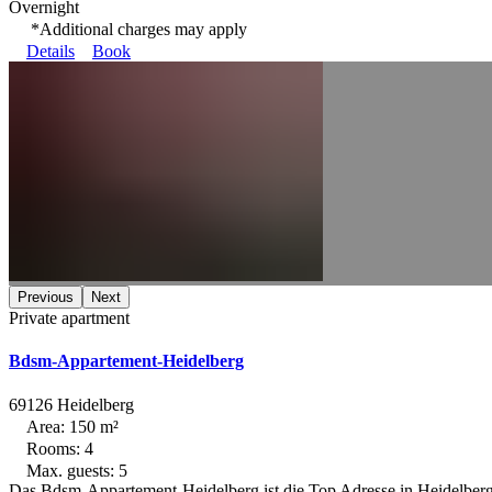
Overnight
*Additional charges may apply
Details
Book
Previous
Next
Private apartment
Bdsm-Appartement-Heidelberg
69126 Heidelberg
Area: 150 m²
Rooms: 4
Max. guests: 5
Das Bdsm-Appartement-Heidelberg ist die Top Adresse in Heidelber