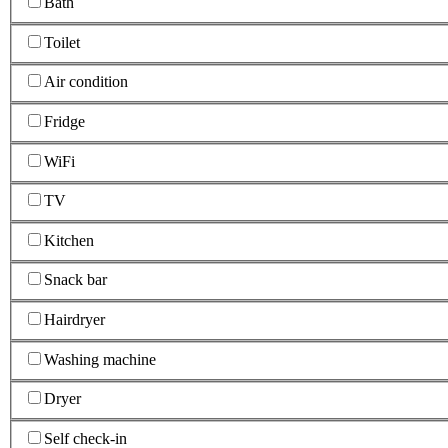
Bath
Toilet
Air condition
Fridge
WiFi
TV
Kitchen
Snack bar
Hairdryer
Washing machine
Dryer
Self check-in