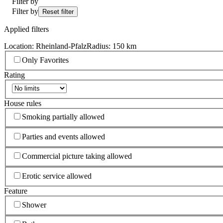
Filter by
Filter by
Reset filter
Applied filters
Location: Rheinland-Pfalz
Radius: 150 km
Only Favorites
Rating
House rules
Smoking partially allowed
Parties and events allowed
Commercial picture taking allowed
Erotic service allowed
Feature
Shower