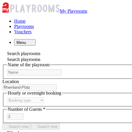
My Playrooms
Home
Playrooms
Vouchers
Menu
Search playrooms
Search playrooms
Name of the playroom
Location
Hourly or overnight booking
Number of Guests *
Search now
Search now