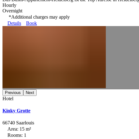
Hourly
Overnight
*Additional charges may apply
Details
Book
Previous
Next
Hotel
Kinky Grotte
66740 Saarlouis
Area: 15 m²
Rooms: 1