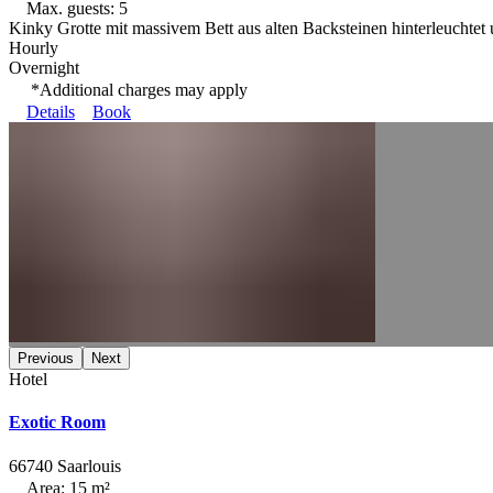
Max. guests: 5
Kinky Grotte mit massivem Bett aus alten Backsteinen hinterleuchte
Hourly
Overnight
*Additional charges may apply
Details
Book
Previous
Next
Hotel
Exotic Room
66740 Saarlouis
Area: 15 m²