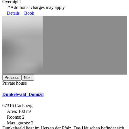
Overnight
*Additional charges may apply
Details
Book
Previous
Next
Private house
Dunkelwald_Domizil
67316 Carlsberg
Area: 100 m²
Rooms: 2
Max. guests: 2
Dunkelwald liegt im Herzen der Pfalz. Das Häuschen befindet sich