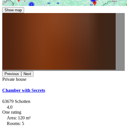
Show map
Previous
Next
Private house
Chamber with Secrets
63679 Schotten
4,0
One rating
Area: 120 m²
Rooms: 5