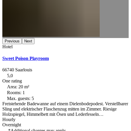
Previous
Next
Hotel
Sweet Poison Playroom
66740 Saarlouis
5,0
One rating
Area: 20 m²
Rooms: 1
Max. guests: 5
Freistehende Badewanne auf einem Dielenbodepodest. Verstellbarer
Sling und elektrischer Flaschenzug mitten im Zimmer. Riesige
Holzspiegel, Himmelbett mit Ösen und Lederfesseln…
Hourly
Overnight
*Additional charges may apply