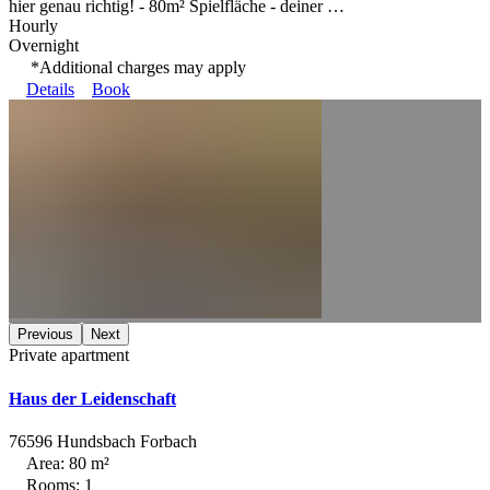
hier genau richtig! - 80m² Spielfläche - deiner …
Hourly
Overnight
*Additional charges may apply
Details
Book
Previous
Next
Private apartment
Haus der Leidenschaft
76596 Hundsbach Forbach
Area: 80 m²
Rooms: 1