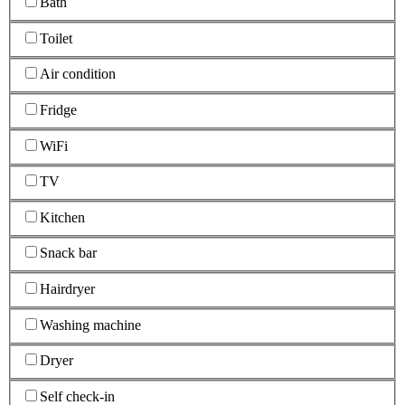
Bath
Toilet
Air condition
Fridge
WiFi
TV
Kitchen
Snack bar
Hairdryer
Washing machine
Dryer
Self check-in