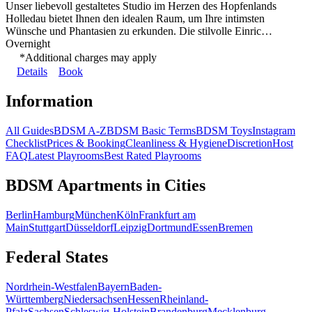
Unser liebevoll gestaltetes Studio im Herzen des Hopfenlands
Holledau bietet Ihnen den idealen Raum, um Ihre intimsten
Wünsche und Phantasien zu erkunden. Die stilvolle Einric…
Overnight
*Additional charges may apply
Details
Book
Information
All Guides
BDSM A-Z
BDSM Basic Terms
BDSM Toys
Instagram
Checklist
Prices & Booking
Cleanliness & Hygiene
Discretion
Host
FAQ
Latest Playrooms
Best Rated Playrooms
BDSM Apartments in Cities
Berlin
Hamburg
München
Köln
Frankfurt am
Main
Stuttgart
Düsseldorf
Leipzig
Dortmund
Essen
Bremen
Federal States
Nordrhein-Westfalen
Bayern
Baden-
Württemberg
Niedersachsen
Hessen
Rheinland-
Pfalz
Sachsen
Schleswig-Holstein
Brandenburg
Mecklenburg-