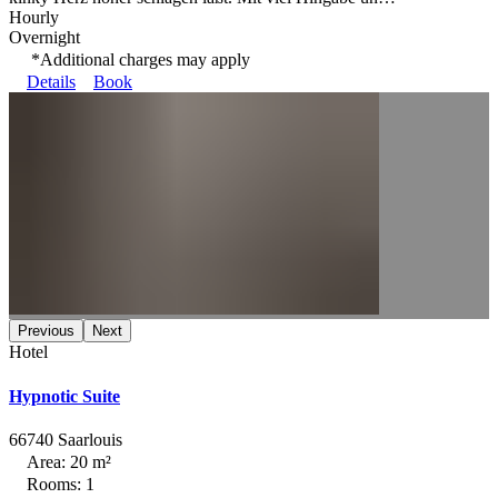
Hourly
Overnight
*Additional charges may apply
Details
Book
Previous
Next
Hotel
Hypnotic Suite
66740 Saarlouis
Area: 20 m²
Rooms: 1