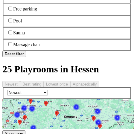
Free parking
Pool
Sauna
Massage chair
Reset filter
25 Playrooms in Hessen
Newest
Best rating
Lowest price
Alphabetically
Show map