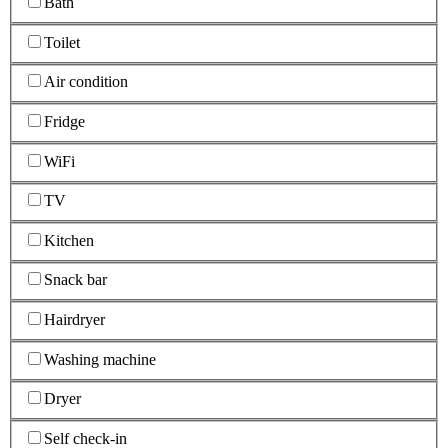
Bath
Toilet
Air condition
Fridge
WiFi
TV
Kitchen
Snack bar
Hairdryer
Washing machine
Dryer
Self check-in