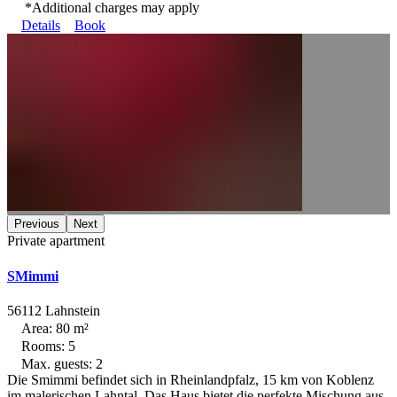
*Additional charges may apply
Details
Book
Previous
Next
Private apartment
SMimmi
56112 Lahnstein
Area: 80 m²
Rooms: 5
Max. guests: 2
Die Smimmi befindet sich in Rheinlandpfalz, 15 km von Koblenz
im malerischen Lahntal. Das Haus bietet die perfekte Mischung aus