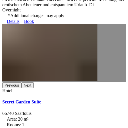
erotischem Abenteuer und entspanntem Urlaub. Di…
Overnight
*Additional charges may apply
Details
Book
Previous
Next
Hotel
Secret Garden Suite
66740 Saarlouis
Area: 20 m²
Rooms: 1