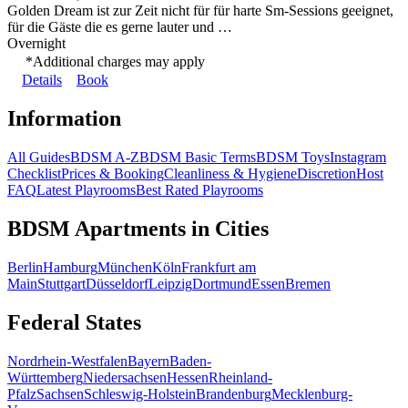
Golden Dream ist zur Zeit nicht für für harte Sm-Sessions geeignet,
für die Gäste die es gerne lauter und …
Overnight
*Additional charges may apply
Details
Book
Information
All Guides
BDSM A-Z
BDSM Basic Terms
BDSM Toys
Instagram
Checklist
Prices & Booking
Cleanliness & Hygiene
Discretion
Host
FAQ
Latest Playrooms
Best Rated Playrooms
BDSM Apartments in Cities
Berlin
Hamburg
München
Köln
Frankfurt am
Main
Stuttgart
Düsseldorf
Leipzig
Dortmund
Essen
Bremen
Federal States
Nordrhein-Westfalen
Bayern
Baden-
Württemberg
Niedersachsen
Hessen
Rheinland-
Pfalz
Sachsen
Schleswig-Holstein
Brandenburg
Mecklenburg-