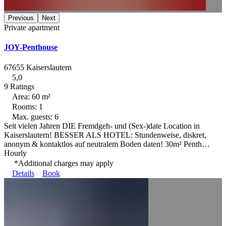
Previous
Next
Private apartment
JOY-Penthouse
67655 Kaiserslautern
5,0
9 Ratings
Area: 60 m²
Rooms: 1
Max. guests: 6
Seit vielen Jahren DIE Fremdgeh- und (Sex-)date Location in
Kaiserslautern! BESSER ALS HOTEL: Stundenweise, diskret,
anonym & kontaktlos auf neutralem Boden daten! 30m² Penth…
Hourly
*Additional charges may apply
Details
Book