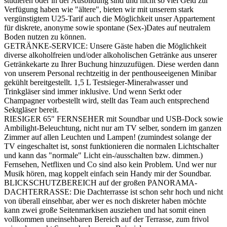
studieren oder in der Ausbildung sind und nicht so viel Geld zur
Verfügung haben wie "ältere", bieten wir mit unserem stark
vergünstigtem U25-Tarif auch die Möglichkeit unser Appartement
für diskrete, anonyme sowie spontane (Sex-)Dates auf neutralem
Boden nutzen zu können.
GETRÄNKE-SERVICE: Unsere Gäste haben die Möglichkeit
diverse alkoholfreien und/oder alkoholischen Getränke aus unserer
Getränkekarte zu Ihrer Buchung hinzuzufügen. Diese werden dann
von unserem Personal rechtzeitig in der penthouseeigenen Minibar
gekühlt bereitgestellt. 1,5 L Testsieger-Mineralwasser und
Trinkgläser sind immer inklusive. Und wenn Serkt oder
Champagner vorbestellt wird, stellt das Team auch entsprechend
Sektgläser bereit.
RIESIGER 65" FERNSEHER mit Soundbar und USB-Dock sowie
Ambilight-Beleuchtung, nicht nur am TV selber, sondern im ganzen
Zimmer auf allen Leuchten und Lampen! (zumindest solange der
TV eingeschaltet ist, sonst funktionieren die normalen Lichtschalter
und kann das "normale" Licht ein-/ausschalten bzw. dimmen.)
Fernsehen, Netflixen und Co sind also kein Problem. Und wer nur
Musik hören, mag koppelt einfach sein Handy mir der Soundbar.
BLICKSCHUTZBEREICH auf der großen PANORAMA-
DACHTERRASSE: Die Dachterrasse ist schon sehr hoch und nicht
von überall einsehbar, aber wer es noch diskreter haben möchte
kann zwei große Seitenmarkisen ausziehen und hat somit einen
vollkommen uneinsehbaren Bereich auf der Terrasse, zum frivol