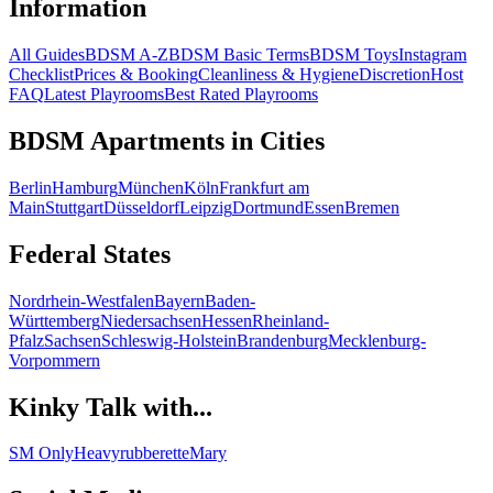
Information
All Guides
BDSM A-Z
BDSM Basic Terms
BDSM Toys
Instagram
Checklist
Prices & Booking
Cleanliness & Hygiene
Discretion
Host
FAQ
Latest Playrooms
Best Rated Playrooms
BDSM Apartments in Cities
Berlin
Hamburg
München
Köln
Frankfurt am
Main
Stuttgart
Düsseldorf
Leipzig
Dortmund
Essen
Bremen
Federal States
Nordrhein-Westfalen
Bayern
Baden-
Württemberg
Niedersachsen
Hessen
Rheinland-
Pfalz
Sachsen
Schleswig-Holstein
Brandenburg
Mecklenburg-
Vorpommern
Kinky Talk with...
SM Only
Heavyrubberette
Mary