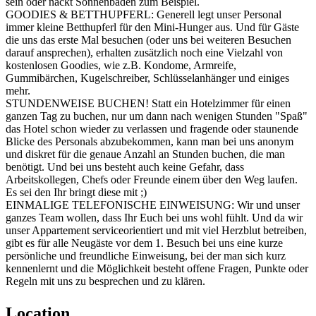
sein oder nackt Sonnenbaden zum Beispiel.
GOODIES & BETTHUPFERL: Generell legt unser Personal
immer kleine Betthupferl für den Mini-Hunger aus. Und für Gäste
die uns das erste Mal besuchen (oder uns bei weiteren Besuchen
darauf ansprechen), erhalten zusätzlich noch eine Vielzahl von
kostenlosen Goodies, wie z.B. Kondome, Armreife,
Gummibärchen, Kugelschreiber, Schlüsselanhänger und einiges
mehr.
STUNDENWEISE BUCHEN! Statt ein Hotelzimmer für einen
ganzen Tag zu buchen, nur um dann nach wenigen Stunden "Spaß"
das Hotel schon wieder zu verlassen und fragende oder staunende
Blicke des Personals abzubekommen, kann man bei uns anonym
und diskret für die genaue Anzahl an Stunden buchen, die man
benötigt. Und bei uns besteht auch keine Gefahr, dass
Arbeitskollegen, Chefs oder Freunde einem über den Weg laufen.
Es sei den Ihr bringt diese mit ;)
EINMALIGE TELEFONISCHE EINWEISUNG: Wir und unser
ganzes Team wollen, dass Ihr Euch bei uns wohl fühlt. Und da wir
unser Appartement serviceorientiert und mit viel Herzblut betreiben,
gibt es für alle Neugäste vor dem 1. Besuch bei uns eine kurze
persönliche und freundliche Einweisung, bei der man sich kurz
kennenlernt und die Möglichkeit besteht offene Fragen, Punkte oder
Regeln mit uns zu besprechen und zu klären.
Location