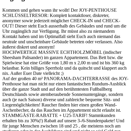
Kommen und gehen wann ihr wollt! Der JOY-PENTHOUSE
SCHLÜSSELTRESOR: Komplett kontaktloser, diskreter,
anonymer sowie jederzeit möglicher CHECK-IN und CHECK-
OUT! Dieser steht Euch ausserhalb des Gebäudes und rund um die
Uhr zugänglich zur Verfügung. Ihr müsst also zu niemandem
Kontakt haben und im Optimalfall sieht Euch auch niemand das
neutrale und unscheinbare Gebäude betreten oder verlassen. Also
äußerst diskret und anonym!
HOCHWERTIGE MASSIVE ECHTHOLZMÖBEL (indischer
Sheesham Palisander) im ganzen Appartement. Das Bett bzw. die
Spielwiese hat eine Größe von 1,80 m x 2,00 m und ist bis 360 kg
belastbar. Kein billiges Sperrholz und da quitscht und klappert auch
nix. Außer Euer Date vielleicht ;)
Auf der großen 40 m² PANORAMA-DACHTERRASSE des JOY-
Penthouse hat man nicht nur einen fantastischen Rundum-Ausblick
über die ganze Stadt und auf den berühmtesten Fußballberg
Deutschlands sowie atemberaubende Sonnenuntergänge, sondern
auch (je nach Saison) diverse und zahlreiche bequeme Sitz- und
Liegemöglichkeiten! Raucher finden hier einen großen Wand-
Aschenbecher, da das Rauchen im Appartement nicht erlaubt ist.
STAMMGÄSTE-RABATTE + U25-TARIF! Stammkunden
erhalten bis zu 30%(!) Rabatt auf unsere 3-/6-Stundenpakete! Und
für junge Menschen zwischen 18 und 25 , die meistens noch am