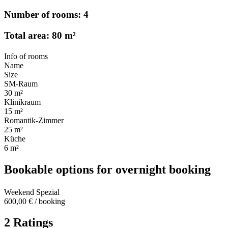
Number of rooms: 4
Total area: 80 m²
Info of rooms
Name
Size
SM-Raum
30 m²
Klinikraum
15 m²
Romantik-Zimmer
25 m²
Küche
6 m²
Bookable options for overnight booking
Weekend Spezial
600,00 € / booking
2 Ratings