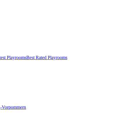
test Playrooms
Best Rated Playrooms
g-Vorpommern