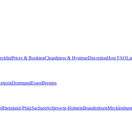
cklist
Prices & Booking
Cleanliness & Hygiene
Discretion
Host FAQ
La
eipzig
Dortmund
Essen
Bremen
n
Rheinland-Pfalz
Sachsen
Schleswig-Holstein
Brandenburg
Mecklenbur