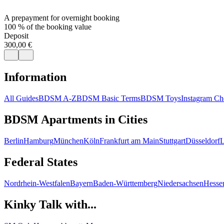
A prepayment for overnight booking
100 % of the booking value
Deposit
300,00 €
Information
All Guides
BDSM A-Z
BDSM Basic Terms
BDSM Toys
Instagram Che
BDSM Apartments in Cities
Berlin
Hamburg
München
Köln
Frankfurt am Main
Stuttgart
Düsseldorf
L
Federal States
Nordrhein-Westfalen
Bayern
Baden-Württemberg
Niedersachsen
Hesse
Kinky Talk with...