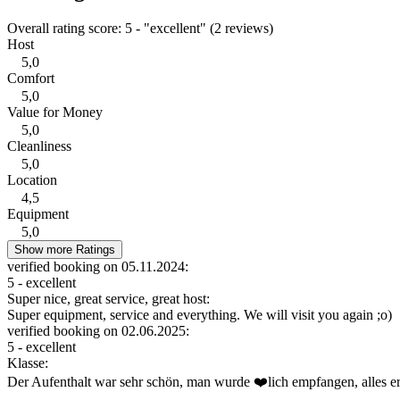
Overall rating score: 5 - "excellent" (2 reviews)
Host
5,0
Comfort
5,0
Value for Money
5,0
Cleanliness
5,0
Location
4,5
Equipment
5,0
Show more Ratings
verified booking on 05.11.2024:
5 - excellent
Super nice, great service, great host:
Super equipment, service and everything. We will visit you again ;o)
verified booking on 02.06.2025:
5 - excellent
Klasse:
Der Aufenthalt war sehr schön, man wurde ❤️lich empfangen, alles erk