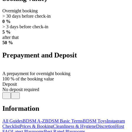
Overnight booking
> 30 days before check-in
0 %
> 3 days before check-in
5 %
after that
50 %
Prepayment and Deposit
A prepayment for overnight booking
100 % of the booking value
Deposit
No deposit required
Information
All Guides
BDSM A-Z
BDSM Basic Terms
BDSM Toys
Instagram
Checklist
Prices & Booking
Cleanliness & Hygiene
Discretion
Host
FAQ
Latest Playrooms
Best Rated Playrooms