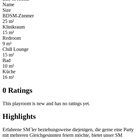
Name
Size
BDSM-Zimmer
25 m²
Klinikraum
15 m²
Redroom
9 m²
Chill Lounge
15 m²
Bad
10 m²
Küche
16 m²
0 Ratings
This playroom is new and has no ratings yet.
Highlights
Erfahrene SM´ler beziehungsweise diejenigen, die gerne eine Party
mit mehreren Gleichgesinnten feiern möchte, bietet unser SM