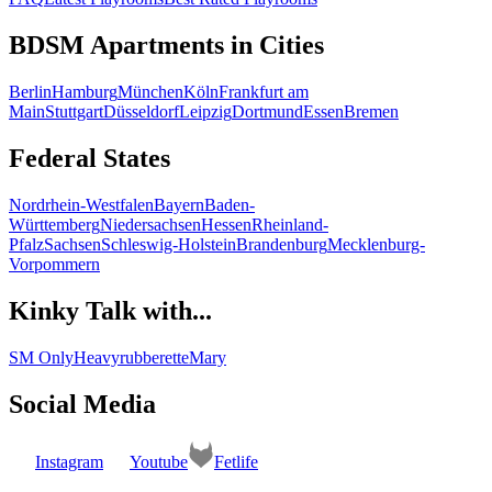
BDSM Apartments in Cities
Berlin
Hamburg
München
Köln
Frankfurt am
Main
Stuttgart
Düsseldorf
Leipzig
Dortmund
Essen
Bremen
Federal States
Nordrhein-Westfalen
Bayern
Baden-
Württemberg
Niedersachsen
Hessen
Rheinland-
Pfalz
Sachsen
Schleswig-Holstein
Brandenburg
Mecklenburg-
Vorpommern
Kinky Talk with...
SM Only
Heavyrubberette
Mary
Social Media
Instagram
Youtube
Fetlife