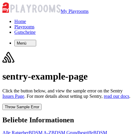
My Playrooms
Home
Playrooms
Gutscheine
Menü
sentry-example-page
Click the button below, and view the sample error on the Sentry
Issues Page
. For more details about setting up Sentry,
read our docs
.
Throw Sample Error
Beliebte Informationen
Alle Ratgeber
BDSM A-Z
BDSM Grundbegriffe
BDSM