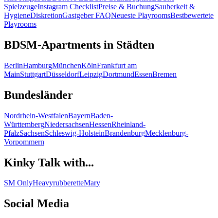
Spielzeuge
Instagram Checklist
Preise & Buchung
Sauberkeit &
Hygiene
Diskretion
Gastgeber FAQ
Neueste Playrooms
Bestbewertete
Playrooms
BDSM-Apartments in Städten
Berlin
Hamburg
München
Köln
Frankfurt am
Main
Stuttgart
Düsseldorf
Leipzig
Dortmund
Essen
Bremen
Bundesländer
Nordrhein-Westfalen
Bayern
Baden-
Württemberg
Niedersachsen
Hessen
Rheinland-
Pfalz
Sachsen
Schleswig-Holstein
Brandenburg
Mecklenburg-
Vorpommern
Kinky Talk with...
SM Only
Heavyrubberette
Mary
Social Media