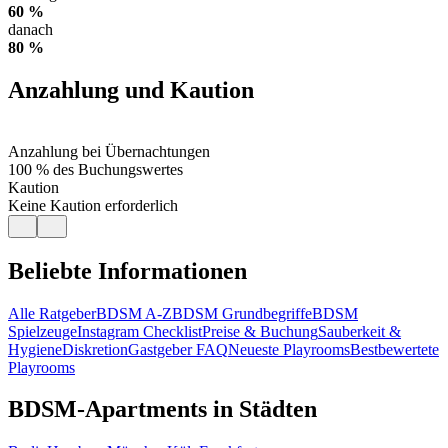
60 %
danach
80 %
Anzahlung und Kaution
Anzahlung bei Übernachtungen
100 % des Buchungswertes
Kaution
Keine Kaution erforderlich
Beliebte Informationen
Alle Ratgeber
BDSM A-Z
BDSM Grundbegriffe
BDSM
Spielzeuge
Instagram Checklist
Preise & Buchung
Sauberkeit &
Hygiene
Diskretion
Gastgeber FAQ
Neueste Playrooms
Bestbewertete
Playrooms
BDSM-Apartments in Städten