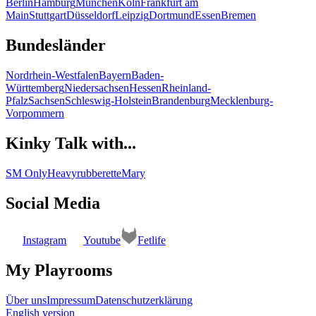
Berlin
Hamburg
München
Köln
Frankfurt am
Main
Stuttgart
Düsseldorf
Leipzig
Dortmund
Essen
Bremen
Bundesländer
Nordrhein-Westfalen
Bayern
Baden-
Württemberg
Niedersachsen
Hessen
Rheinland-
Pfalz
Sachsen
Schleswig-Holstein
Brandenburg
Mecklenburg-
Vorpommern
Kinky Talk with...
SM Only
Heavyrubberette
Mary
Social Media
Instagram
Youtube
Fetlife
My Playrooms
Über uns
Impressum
Datenschutzerklärung
English version