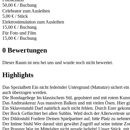
50,00 € / Buchung
Celebrator zum Ausleihen
5,00 € / Stück
Elektrostimulation zum Ausleihen
15,00 € / Buchung
Für Foto und Film
15,00 € / Buchung
0 Bewertungen
Dieser Raum ist neu bei uns und wurde noch nicht bewertet.
Highlights
Das Spezialbett Ein nicht federnder Untergrund (Matratze) sichert ei
auch überzogen werden.
Die Bondageliege Im klassischem Stil, gepolstert und mit rotem Kuns
Das Andreaskreuz Aus massiven Balken und mit vielen Ösen. Hier gib
Ein Sklavenstuhl Darf natürlich auch nicht fehlen. Durch Eure gekonn
Der Bock Gefürchtet bei allen Subbis. Wird doch der Allerwerteste un
Der Dildostuhl Fordere Deinen Spielpartner auf, bitte Platz zu nehme
Der Intime Stuhl Wer darauf sitzt gewährt Zugriff auf seine intime
Der Pranger War im Mittelalter nicht gerade beliebt! Unser Stück, m