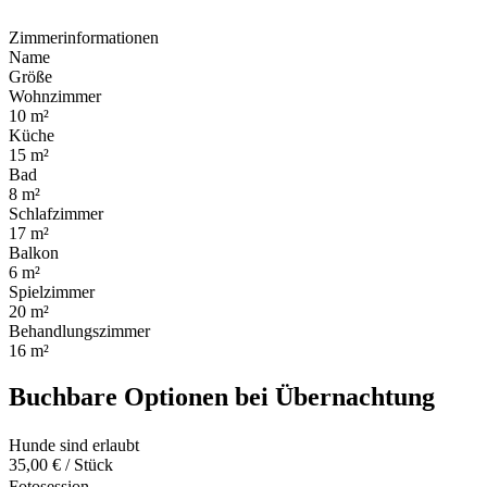
Zimmerinformationen
Name
Größe
Wohnzimmer
10 m²
Küche
15 m²
Bad
8 m²
Schlafzimmer
17 m²
Balkon
6 m²
Spielzimmer
20 m²
Behandlungszimmer
16 m²
Buchbare Optionen bei Übernachtung
Hunde sind erlaubt
35,00 € / Stück
Fotosession