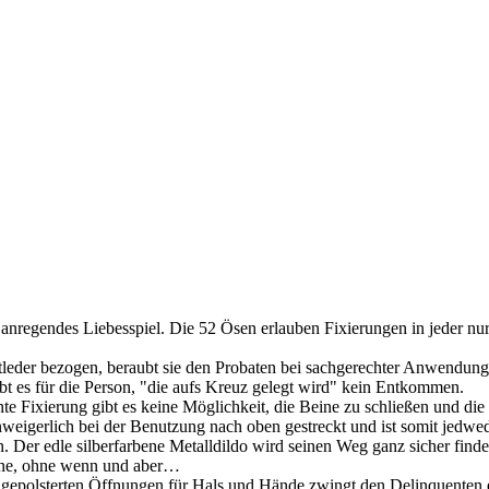
n anregendes Liebesspiel. Die 52 Ösen erlauben Fixierungen in jeder nur
tleder bezogen, beraubt sie den Probaten bei sachgerechter Anwendung
t es für die Person, "die aufs Kreuz gelegt wird" kein Entkommen.
te Fixierung gibt es keine Möglichkeit, die Beine zu schließen und die 
weigerlich bei der Benutzung nach oben gestreckt und ist somit jedwede
n. Der edle silberfarbene Metalldildo wird seinen Weg ganz sicher finde
 Zone, ohne wenn und aber…
it gepolsterten Öffnungen für Hals und Hände zwingt den Delinquenten