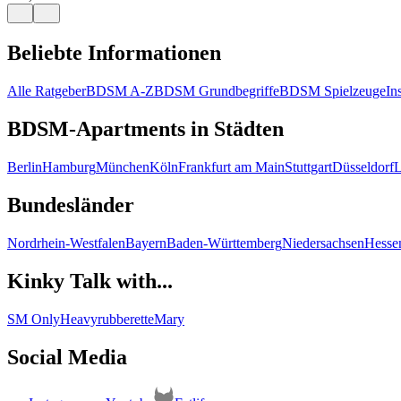
Beliebte Informationen
Alle Ratgeber
BDSM A-Z
BDSM Grundbegriffe
BDSM Spielzeuge
In
BDSM-Apartments in Städten
Berlin
Hamburg
München
Köln
Frankfurt am Main
Stuttgart
Düsseldorf
L
Bundesländer
Nordrhein-Westfalen
Bayern
Baden-Württemberg
Niedersachsen
Hesse
Kinky Talk with...
SM Only
Heavyrubberette
Mary
Social Media