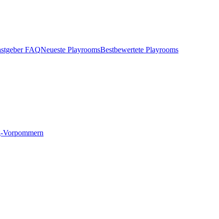
stgeber FAQ
Neueste Playrooms
Bestbewertete Playrooms
g-Vorpommern