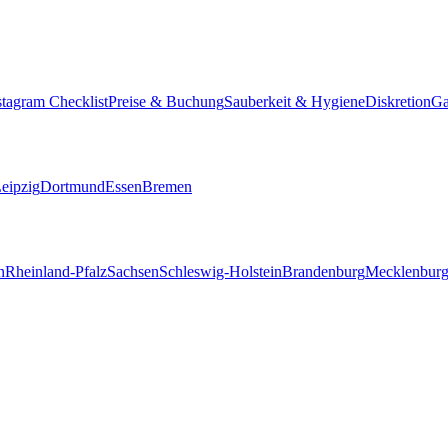
stagram Checklist
Preise & Buchung
Sauberkeit & Hygiene
Diskretion
Ga
eipzig
Dortmund
Essen
Bremen
n
Rheinland-Pfalz
Sachsen
Schleswig-Holstein
Brandenburg
Mecklenbur