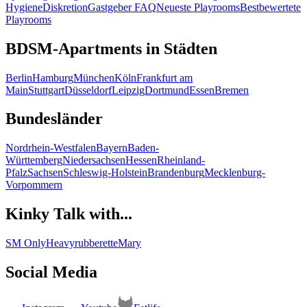
Hygiene
Diskretion
Gastgeber FAQ
Neueste Playrooms
Bestbewertete
Playrooms
BDSM-Apartments in Städten
Berlin
Hamburg
München
Köln
Frankfurt am
Main
Stuttgart
Düsseldorf
Leipzig
Dortmund
Essen
Bremen
Bundesländer
Nordrhein-Westfalen
Bayern
Baden-
Württemberg
Niedersachsen
Hessen
Rheinland-
Pfalz
Sachsen
Schleswig-Holstein
Brandenburg
Mecklenburg-
Vorpommern
Kinky Talk with...
SM Only
Heavyrubberette
Mary
Social Media