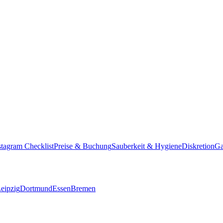
stagram Checklist
Preise & Buchung
Sauberkeit & Hygiene
Diskretion
Ga
eipzig
Dortmund
Essen
Bremen