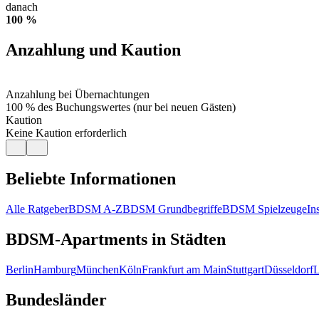
danach
100 %
Anzahlung und Kaution
Anzahlung bei Übernachtungen
100 % des Buchungswertes
(nur bei neuen Gästen)
Kaution
Keine Kaution erforderlich
Beliebte Informationen
Alle Ratgeber
BDSM A-Z
BDSM Grundbegriffe
BDSM Spielzeuge
In
BDSM-Apartments in Städten
Berlin
Hamburg
München
Köln
Frankfurt am Main
Stuttgart
Düsseldorf
L
Bundesländer