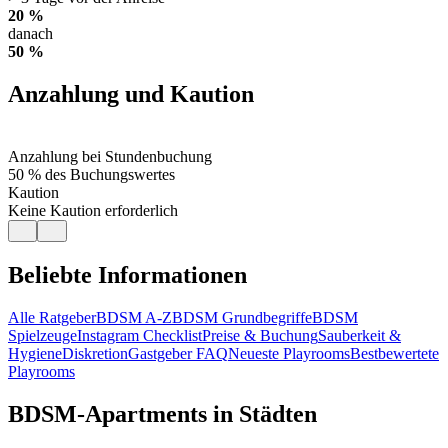
20 %
danach
50 %
Anzahlung und Kaution
Anzahlung bei Stundenbuchung
50 % des Buchungswertes
Kaution
Keine Kaution erforderlich
Beliebte Informationen
Alle Ratgeber
BDSM A-Z
BDSM Grundbegriffe
BDSM
Spielzeuge
Instagram Checklist
Preise & Buchung
Sauberkeit &
Hygiene
Diskretion
Gastgeber FAQ
Neueste Playrooms
Bestbewertete
Playrooms
BDSM-Apartments in Städten