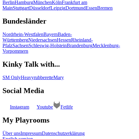
Berlin
Hamburg
München
Köln
Frankfurt am
Main
Stuttgart
Düsseldorf
Leipzig
Dortmund
Essen
Bremen
Bundesländer
Nordrhein-Westfalen
Bayern
Baden-
Württemberg
Niedersachsen
Hessen
Rheinland-
Pfalz
Sachsen
Schleswig-Holstein
Brandenburg
Mecklenburg-
Vorpommern
Kinky Talk with...
SM Only
Heavyrubberette
Mary
Social Media
Instagram
Youtube
Fetlife
My Playrooms
Über uns
Impressum
Datenschutzerklärung
English version