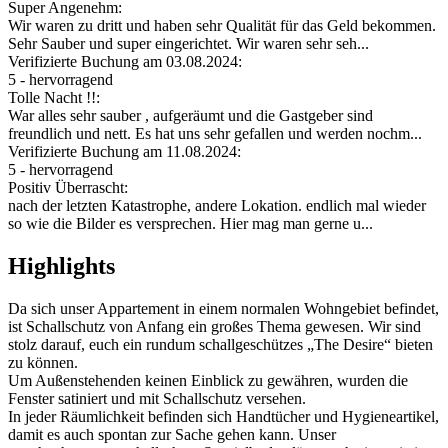
Super Angenehm:
Wir waren zu dritt und haben sehr Qualität für das Geld bekommen.
Sehr Sauber und super eingerichtet. Wir waren sehr seh...
Verifizierte Buchung am 03.08.2024:
5 - hervorragend
Tolle Nacht !!:
War alles sehr sauber , aufgeräumt und die Gastgeber sind
freundlich und nett. Es hat uns sehr gefallen und werden nochm...
Verifizierte Buchung am 11.08.2024:
5 - hervorragend
Positiv Überrascht:
nach der letzten Katastrophe, andere Lokation. endlich mal wieder
so wie die Bilder es versprechen. Hier mag man gerne u...
Highlights
Da sich unser Appartement in einem normalen Wohngebiet befindet,
ist Schallschutz von Anfang ein großes Thema gewesen. Wir sind
stolz darauf, euch ein rundum schallgeschützes „The Desire“ bieten
zu können.
Um Außenstehenden keinen Einblick zu gewähren, wurden die
Fenster satiniert und mit Schallschutz versehen.
In jeder Räumlichkeit befinden sich Handtücher und Hygieneartikel,
damit es auch spontan zur Sache gehen kann. Unser