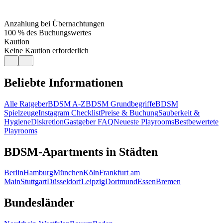
Anzahlung bei Übernachtungen
100 % des Buchungswertes
Kaution
Keine Kaution erforderlich
Beliebte Informationen
Alle Ratgeber
BDSM A-Z
BDSM Grundbegriffe
BDSM
Spielzeuge
Instagram Checklist
Preise & Buchung
Sauberkeit &
Hygiene
Diskretion
Gastgeber FAQ
Neueste Playrooms
Bestbewertete
Playrooms
BDSM-Apartments in Städten
Berlin
Hamburg
München
Köln
Frankfurt am
Main
Stuttgart
Düsseldorf
Leipzig
Dortmund
Essen
Bremen
Bundesländer