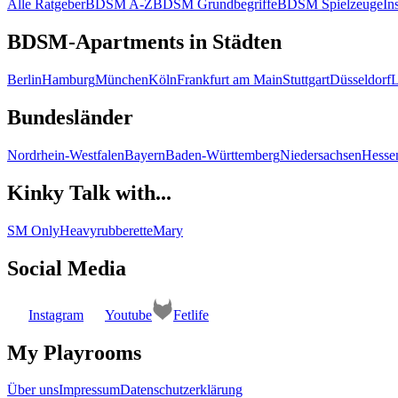
Alle Ratgeber
BDSM A-Z
BDSM Grundbegriffe
BDSM Spielzeuge
In
BDSM-Apartments in Städten
Berlin
Hamburg
München
Köln
Frankfurt am Main
Stuttgart
Düsseldorf
L
Bundesländer
Nordrhein-Westfalen
Bayern
Baden-Württemberg
Niedersachsen
Hesse
Kinky Talk with...
SM Only
Heavyrubberette
Mary
Social Media
Instagram
Youtube
Fetlife
My Playrooms
Über uns
Impressum
Datenschutzerklärung