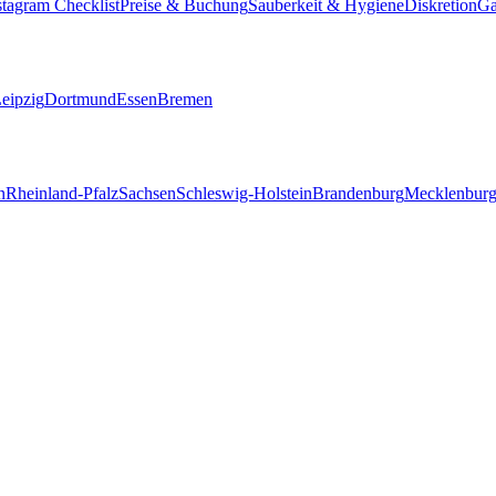
stagram Checklist
Preise & Buchung
Sauberkeit & Hygiene
Diskretion
Ga
eipzig
Dortmund
Essen
Bremen
n
Rheinland-Pfalz
Sachsen
Schleswig-Holstein
Brandenburg
Mecklenbur