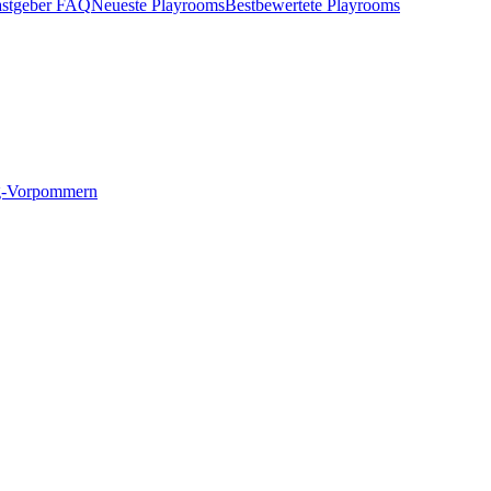
stgeber FAQ
Neueste Playrooms
Bestbewertete Playrooms
g-Vorpommern